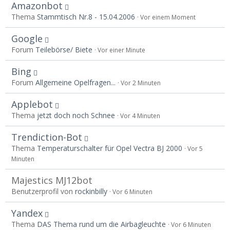
Amazonbot
Thema
Stammtisch Nr.8 - 15.04.2006
Vor einem Moment
Google
Forum
Teilebörse/ Biete
Vor einer Minute
Bing
Forum
Allgemeine Opelfragen...
Vor 2 Minuten
Applebot
Thema
jetzt doch noch Schnee
Vor 4 Minuten
Trendiction-Bot
Thema
Temperaturschalter für Opel Vectra BJ 2000
Vor 5
Minuten
Majestics MJ12bot
Benutzerprofil von
rockinbilly
Vor 6 Minuten
Yandex
Thema
DAS Thema rund um die Airbagleuchte
Vor 6 Minuten