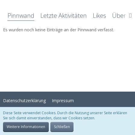
Pinnwand
Letzte Aktivitäten
Likes
Über mi
Es wurden noch keine Einträge an der Pinnwand verfasst.
Datenschutzerklärung
Impressum
Diese Seite verwendet Cookies. Durch die Nutzung unserer Seite erklären
Sie sich damit einverstanden, dass wir Cookies setzen.
Stil:
Crystal Temptation
, erstellt von
KittMedia
Community-Software:
WoltLab Suite™
Weitere Informationen
Schließen