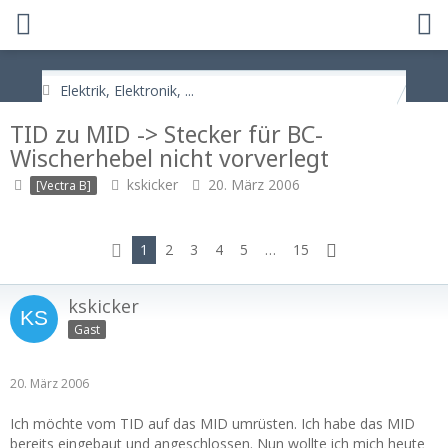
Elektrik, Elektronik, ...
TID zu MID -> Stecker für BC-
Wischerhebel nicht vorverlegt
kskicker
20. März 2006
[Vectra B]
1
2
3
4
5
…
15
kskicker
Gast
20. März 2006
Ich möchte vom TID auf das MID umrüsten. Ich habe das MID
bereits eingebaut und angeschlossen. Nun wollte ich mich heute