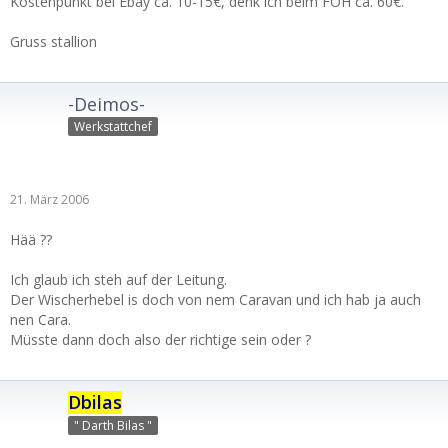
Kostenpunkt bei Ebay ca. 10-15€, denk ich beim FOH ca. 60€.
Gruss stallion
-Deimos-
Werkstattchef
21. März 2006
Hää ??
Ich glaub ich steh auf der Leitung.
Der Wischerhebel is doch von nem Caravan und ich hab ja auch
nen Cara.
Müsste dann doch also der richtige sein oder ?
Dbilas
" Darth Bilas "