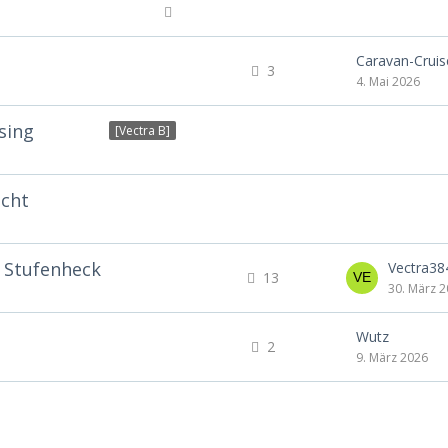
Caravan-Cruis
3
4. Mai 2026
sing
[Vectra B]
ucht
r Stufenheck
Vectra38
13
30. März 
Wutz
2
9. März 2026