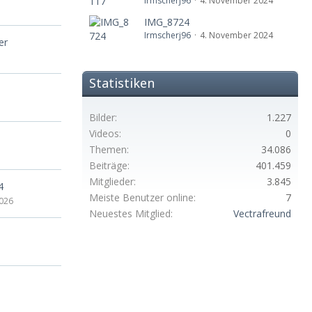
Irmscherj96
4. November 2024
IMG_8724
Irmscherj96
4. November 2024
er
Statistiken
Bilder
1.227
Videos
0
Themen
34.086
Beiträge
401.459
Mitglieder
3.845
4
Meiste Benutzer online
7
2026
Neuestes Mitglied
Vectrafreund