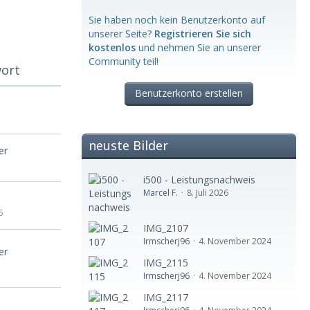
Sie haben noch kein Benutzerkonto auf
unserer Seite?
Registrieren Sie sich
kostenlos
und nehmen Sie an unserer
Community teil!
wort
Benutzerkonto erstellen
neuste Bilder
er
i500 - Leistungsnachweis
Marcel F.
8. Juli 2026
6
IMG_2107
Irmscherj96
4. November 2024
er
IMG_2115
Irmscherj96
4. November 2024
IMG_2117