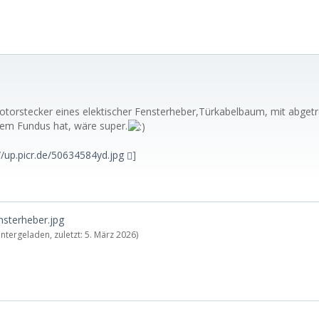
torstecker eines elektischer Fensterheber,Türkabelbaum, mit abget
nem Fundus hat, wäre super.
//up.picr.de/50634584yd.jpg
]
nsterheber.jpg
ntergeladen, zuletzt:
5. März 2026
)