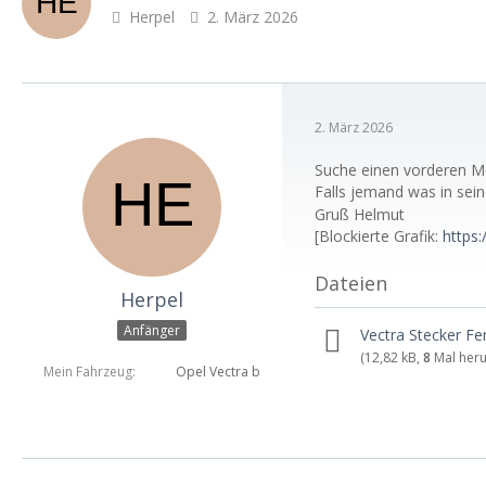
Herpel
2. März 2026
2. März 2026
Suche einen vorderen Mo
Falls jemand was in sei
Gruß Helmut
[Blockierte Grafik:
https:
Dateien
Herpel
Anfänger
Vectra Stecker Fe
(12,82 kB,
8
Mal heru
Mein Fahrzeug
Opel Vectra b