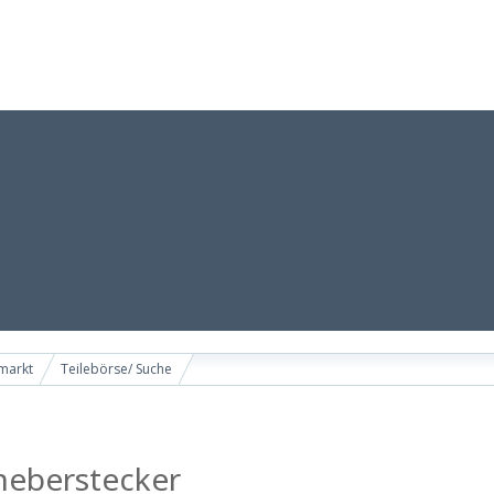
emarkt
Teilebörse/ Suche
heberstecker