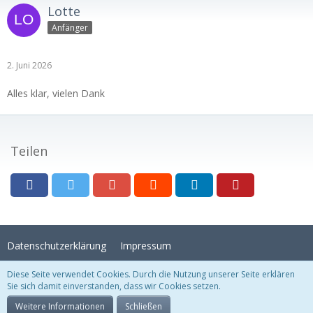
Lotte
Anfänger
2. Juni 2026
Alles klar, vielen Dank
Teilen
Datenschutzerklärung
Impressum
Diese Seite verwendet Cookies. Durch die Nutzung unserer Seite erklären
Sie sich damit einverstanden, dass wir Cookies setzen.
Stil:
Crystal Temptation
, erstellt von
KittMedia
Community-Software:
WoltLab Suite™
Weitere Informationen
Schließen