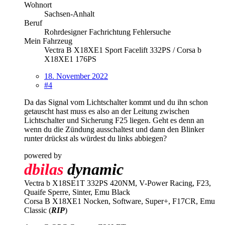
Wohnort
Sachsen-Anhalt
Beruf
Rohrdesigner Fachrichtung Fehlersuche
Mein Fahrzeug
Vectra B X18XE1 Sport Facelift 332PS / Corsa b
X18XE1 176PS
18. November 2022
#4
Da das Signal vom Lichtschalter kommt und du ihn schon
getauscht hast muss es also an der Leitung zwischen
Lichtschalter und Sicherung F25 liegen. Geht es denn an
wenn du die Zündung ausschaltest und dann den Blinker
runter drückst als würdest du links abbiegen?
powered by
dbilas
dynamic
Vectra b X18SE1T 332PS 420NM, V-Power Racing, F23,
Quaife Sperre, Sinter, Emu Black
Corsa B X18XE1 Nocken, Software, Super+, F17CR, Emu
Classic (
RIP
)