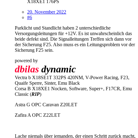
X18XE1 176PS
20. November 2022
#6
Parklicht und Standlicht haben 2 unterschiedliche
Versorgungsleitungen für +12V. Es ist unwahrscheinlich das
beide defekt sind. Die Signalleitungen Treffen sich dann vor
der Sicherung F25. Also muss es ein Leitungsproblem vor der
Sicherung F25 sein.
powered by
dbilas
dynamic
Vectra b X18SE1T 332PS 420NM, V-Power Racing, F23,
Quaife Sperre, Sinter, Emu Black
Corsa B X18XE1 Nocken, Software, Super+, F17CR, Emu
Classic (
RIP
)
Astra G OPC Caravan Z20LET
Zafira A OPC Z22LET
Lache niemals über jemanden, der einen Schritt zurück macht,