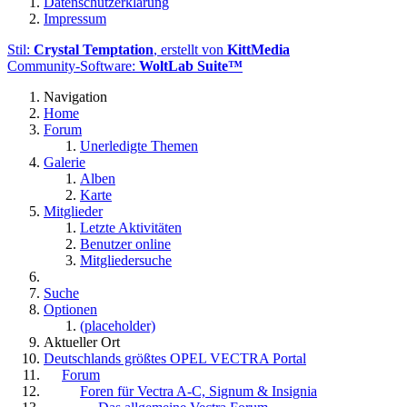
Datenschutzerklärung
Impressum
Stil:
Crystal Temptation
, erstellt von
KittMedia
Community-Software:
WoltLab Suite™
Navigation
Home
Forum
Unerledigte Themen
Galerie
Alben
Karte
Mitglieder
Letzte Aktivitäten
Benutzer online
Mitgliedersuche
Suche
Optionen
(placeholder)
Aktueller Ort
Deutschlands größtes OPEL VECTRA Portal
Forum
Foren für Vectra A-C, Signum & Insignia