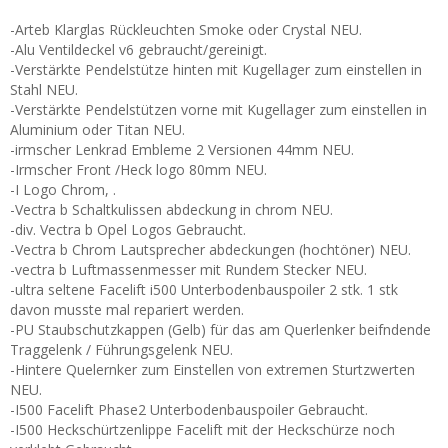
-Arteb Klarglas Rückleuchten Smoke oder Crystal NEU.
-Alu Ventildeckel v6 gebraucht/gereinigt.
-Verstärkte Pendelstütze hinten mit Kugellager zum einstellen in
Stahl NEU.
-Verstärkte Pendelstützen vorne mit Kugellager zum einstellen in
Aluminium oder Titan NEU.
-irmscher Lenkrad Embleme 2 Versionen 44mm NEU.
-Irmscher Front /Heck logo 80mm NEU.
-I Logo Chrom, .
-Vectra b Schaltkulissen abdeckung in chrom NEU.
-div. Vectra b Opel Logos Gebraucht.
-Vectra b Chrom Lautsprecher abdeckungen (hochtöner) NEU.
-vectra b Luftmassenmesser mit Rundem Stecker NEU.
-ultra seltene Facelift i500 Unterbodenbauspoiler 2 stk. 1 stk
davon musste mal repariert werden.
-PU Staubschutzkappen (Gelb) für das am Querlenker beifndende
Traggelenk / Führungsgelenk NEU.
-Hintere Quelernker zum Einstellen von extremen Sturtzwerten
NEU.
-I500 Facelift Phase2 Unterbodenbauspoiler Gebraucht.
-I500 Heckschürtzenlippe Facelift mit der Heckschürze noch