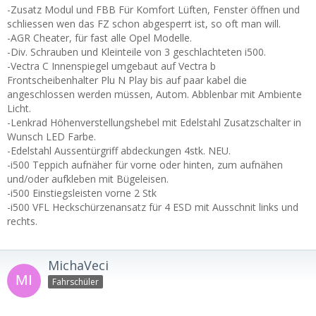
-Zusatz Modul und FBB Für Komfort Lüften, Fenster öffnen und
schliessen wen das FZ schon abgesperrt ist, so oft man will.
-AGR Cheater, für fast alle Opel Modelle.
-Div. Schrauben und Kleinteile von 3 geschlachteten i500.
-Vectra C Innenspiegel umgebaut auf Vectra b
Frontscheibenhalter Plu N Play bis auf paar kabel die
angeschlossen werden müssen, Autom. Abblenbar mit Ambiente
Licht.
-Lenkrad Höhenverstellungshebel mit Edelstahl Zusatzschalter in
Wunsch LED Farbe.
-Edelstahl Aussentürgriff abdeckungen 4stk. NEU.
-i500 Teppich aufnäher für vorne oder hinten, zum aufnähen
und/oder aufkleben mit Bügeleisen.
-i500 Einstiegsleisten vorne 2 Stk
-i500 VFL Heckschürzenansatz für 4 ESD mit Ausschnit links und
rechts.
MichaVeci
Fahrschüler