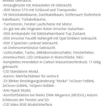
verklebt Gebraucht.
-Ansaugbrücke mit Anbauteilen V6 Gebraucht.
-I500 Motor STG mit Schlüssel und Transponder.
-V6 Motorkabelbäume, Dachkabelbaum, Kofferraum Stufenheck
Kabelbaum, Türkabelbäume,
-Türmotoren, Fenster Laufschiene mit Motor.
-So gut wie alle Originalen Roten Irmscher Gutachten.
-I500 Armbanduhr mit Edelstahlarmband Top Zustand.
-i500 Irmscher Facelift Kühlergrill mit Opel Emblem Gebraucht.
-i500 3 Speichen Lenkrad Gebraucht.
-v6 Drehmomentstütze Gebraucht.
-Lichtschalter, Tacho, Mittelkonsolenschalter, Fensterheber,
,Innenleuchten; LED Umbauten in Wunschfarbe. NEU.
-komplettes innendekor in Carbon Wassertransferdruck. 11 teilig
gebraucht.
-CID Standalone Modul.
-Autom. Mehrfachblinker für vectra b
-ZV Blinker Bestätigungsänderung "Modul" 1xClose=1xBlink,
2xClose=2xBlink, 1xOpen=3xBlink .
-Anti Hijack Modul.
-Komfortfunktion bei Werks DWA Megamos (MODUL) Autom.
Schliessen der Fenster und SD.
-CID Video RGB Modul/Interface.