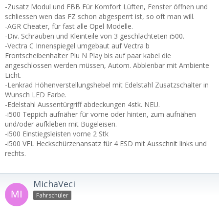
-Zusatz Modul und FBB Für Komfort Lüften, Fenster öffnen und
schliessen wen das FZ schon abgesperrt ist, so oft man will.
-AGR Cheater, für fast alle Opel Modelle.
-Div. Schrauben und Kleinteile von 3 geschlachteten i500.
-Vectra C Innenspiegel umgebaut auf Vectra b
Frontscheibenhalter Plu N Play bis auf paar kabel die
angeschlossen werden müssen, Autom. Abblenbar mit Ambiente
Licht.
-Lenkrad Höhenverstellungshebel mit Edelstahl Zusatzschalter in
Wunsch LED Farbe.
-Edelstahl Aussentürgriff abdeckungen 4stk. NEU.
-i500 Teppich aufnäher für vorne oder hinten, zum aufnähen
und/oder aufkleben mit Bügeleisen.
-i500 Einstiegsleisten vorne 2 Stk
-i500 VFL Heckschürzenansatz für 4 ESD mit Ausschnit links und
rechts.
MichaVeci
Fahrschüler