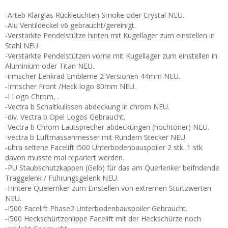
-Arteb Klarglas Rückleuchten Smoke oder Crystal NEU.
-Alu Ventildeckel v6 gebraucht/gereinigt.
-Verstärkte Pendelstütze hinten mit Kugellager zum einstellen in
Stahl NEU.
-Verstärkte Pendelstützen vorne mit Kugellager zum einstellen in
Aluminium oder Titan NEU.
-irmscher Lenkrad Embleme 2 Versionen 44mm NEU.
-Irmscher Front /Heck logo 80mm NEU.
-I Logo Chrom, .
-Vectra b Schaltkulissen abdeckung in chrom NEU.
-div. Vectra b Opel Logos Gebraucht.
-Vectra b Chrom Lautsprecher abdeckungen (hochtöner) NEU.
-vectra b Luftmassenmesser mit Rundem Stecker NEU.
-ultra seltene Facelift i500 Unterbodenbauspoiler 2 stk. 1 stk
davon musste mal repariert werden.
-PU Staubschutzkappen (Gelb) für das am Querlenker beifndende
Traggelenk / Führungsgelenk NEU.
-Hintere Quelernker zum Einstellen von extremen Sturtzwerten
NEU.
-I500 Facelift Phase2 Unterbodenbauspoiler Gebraucht.
-I500 Heckschürtzenlippe Facelift mit der Heckschürze noch