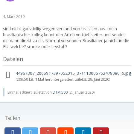
4. März 2019
sind nicht ganz billig wegen versand von brasilien aus. mein
brasilianischer kolleg kennt den Arteb vertriebsleiter und sendet
die dann direkt zu dir. Normal versenden Brasilianer ja nicht in die
EU. welche? smoke oder crystal ?
Dateien
44967307_2065917397052015_371113005762478080_o.jpg
(209,59 kB,
1
Mal heruntergeladen, zuletzt:
29. Juni 2020
)
Einmal editiert, zuletzt von
DTMi500
(
2. Januar 2020
)
Teilen