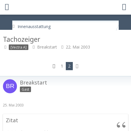
Innenausstattung
Tachozeiger
Breakstart
22. Mai 2003
[Vectra A]
1
2
Breakstart
Gast
25. Mai 2003
Zitat