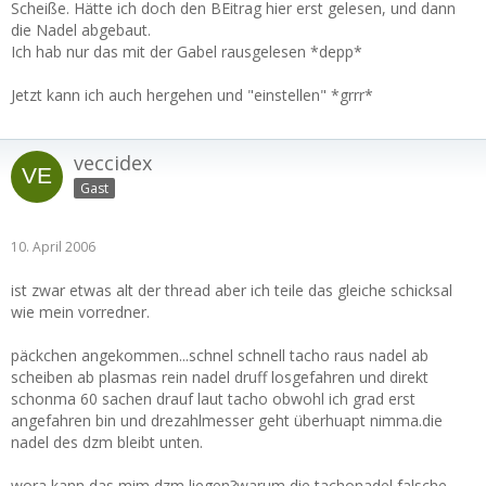
Emerald-der-mit-der-Plasmascheibe-fährt
Scheiße. Hätte ich doch den BEitrag hier erst gelesen, und dann
die Nadel abgebaut.
Ich hab nur das mit der Gabel rausgelesen *depp*
Jetzt kann ich auch hergehen und "einstellen" *grrr*
veccidex
Gast
10. April 2006
ist zwar etwas alt der thread aber ich teile das gleiche schicksal
wie mein vorredner.
päckchen angekommen...schnel schnell tacho raus nadel ab
scheiben ab plasmas rein nadel druff losgefahren und direkt
schonma 60 sachen drauf laut tacho obwohl ich grad erst
angefahren bin und drezahlmesser geht überhuapt nimma.die
nadel des dzm bleibt unten.
wora kann das mim dzm liegen?warum die tachonadel falsche