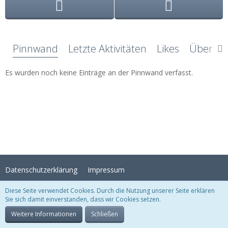
Pinnwand
Letzte Aktivitäten
Likes
Über mi
Es wurden noch keine Einträge an der Pinnwand verfasst.
Datenschutzerklärung
Impressum
Diese Seite verwendet Cookies. Durch die Nutzung unserer Seite erklären
Sie sich damit einverstanden, dass wir Cookies setzen.
Stil:
Crystal Temptation
, erstellt von
KittMedia
Community-Software:
WoltLab Suite™
Weitere Informationen
Schließen