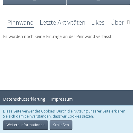
Pinnwand
Letzte Aktivitäten
Likes
Über mi
Es wurden noch keine Einträge an der Pinnwand verfasst.
Datenschutzerklärung
Impressum
Diese Seite verwendet Cookies. Durch die Nutzung unserer Seite erklären
Sie sich damit einverstanden, dass wir Cookies setzen.
Stil:
Crystal Temptation
, erstellt von
KittMedia
Community-Software:
WoltLab Suite™
Weitere Informationen
Schließen