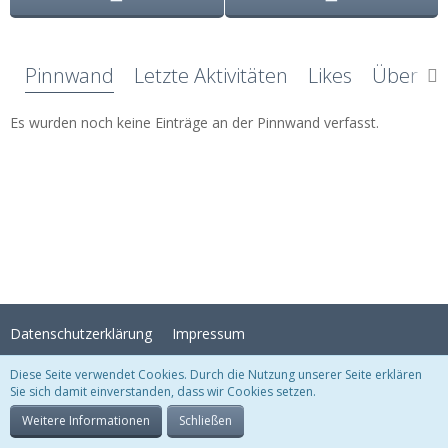
Pinnwand
Letzte Aktivitäten
Likes
Über mi
Es wurden noch keine Einträge an der Pinnwand verfasst.
Datenschutzerklärung
Impressum
Diese Seite verwendet Cookies. Durch die Nutzung unserer Seite erklären
Sie sich damit einverstanden, dass wir Cookies setzen.
Stil:
Crystal Temptation
, erstellt von
KittMedia
Community-Software:
WoltLab Suite™
Weitere Informationen
Schließen