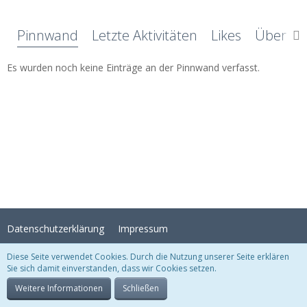
Pinnwand
Letzte Aktivitäten
Likes
Über mi
Es wurden noch keine Einträge an der Pinnwand verfasst.
Datenschutzerklärung
Impressum
Diese Seite verwendet Cookies. Durch die Nutzung unserer Seite erklären
Sie sich damit einverstanden, dass wir Cookies setzen.
Stil:
Crystal Temptation
, erstellt von
KittMedia
Community-Software:
WoltLab Suite™
Weitere Informationen
Schließen