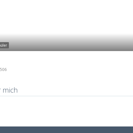
üler
506
r mich