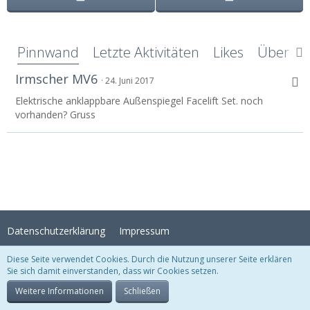
Pinnwand
Letzte Aktivitäten
Likes
Über mi
Irmscher MV6
24. Juni 2017
Elektrische anklappbare Außenspiegel Facelift Set. noch
vorhanden? Gruss
Datenschutzerklärung
Impressum
Diese Seite verwendet Cookies. Durch die Nutzung unserer Seite erklären
Sie sich damit einverstanden, dass wir Cookies setzen.
Stil:
Crystal Temptation
, erstellt von
KittMedia
Community-Software:
WoltLab Suite™
Weitere Informationen
Schließen