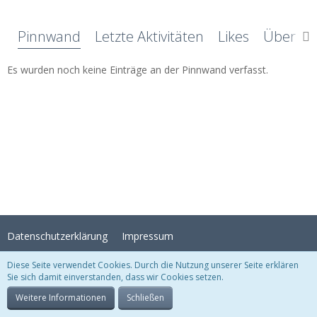
Pinnwand
Letzte Aktivitäten
Likes
Über mi
Es wurden noch keine Einträge an der Pinnwand verfasst.
Datenschutzerklärung
Impressum
Diese Seite verwendet Cookies. Durch die Nutzung unserer Seite erklären
Sie sich damit einverstanden, dass wir Cookies setzen.
Stil:
Crystal Temptation
, erstellt von
KittMedia
Community-Software:
WoltLab Suite™
Weitere Informationen
Schließen