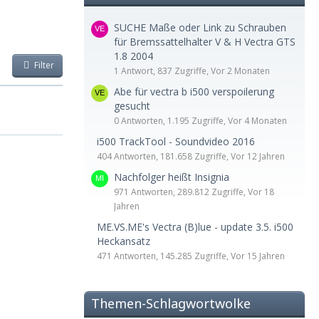
SUCHE Maße oder Link zu Schrauben
für Bremssattelhalter V & H Vectra GTS
1.8 2004
Filter
1 Antwort, 837 Zugriffe, Vor 2 Monaten
Abe für vectra b i500 verspoilerung
gesucht
0 Antworten, 1.195 Zugriffe, Vor 4 Monaten
i500 TrackTool - Soundvideo 2016
404 Antworten, 181.658 Zugriffe, Vor 12 Jahren
Nachfolger heißt Insignia
971 Antworten, 289.812 Zugriffe, Vor 18
Jahren
ME.VS.ME's Vectra (B)lue - update 3.5. i500
Heckansatz
471 Antworten, 145.285 Zugriffe, Vor 15 Jahren
Themen-Schlagwortwolke