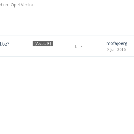
und um Opel Vectra
tte?
mofajoerg
[Vectra B]
7
9. Juni 2016