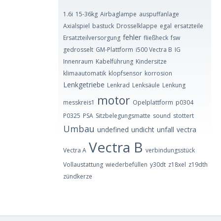
1.6i
15-36kg
Airbaglampe
auspuffanlage
Axialspiel
bastuck
Drosselklappe
egal
ersatzteile
fehler
Ersatzteilversorgung
fließheck
fsw
gedrosselt
GM-Plattform
i500 Vectra B
IG
Innenraum
Kabelführung
Kindersitze
klimaautomatik
klopfsensor
korrosion
Lenkgetriebe
Lenkrad
Lenksäule
Lenkung
motor
messkreis1
Opelplattform
p0304
P0325
PSA
Sitzbelegungsmatte
sound
stottert
Umbau
undefined
undicht
unfall
vectra
Vectra B
Vectra A
verbindungsstück
Vollaustattung
wiederbefüllen
y30dt
z18xel
z19dth
zündkerze