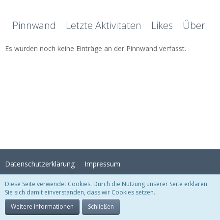
Pinnwand
Letzte Aktivitäten
Likes
Über mi
Es wurden noch keine Einträge an der Pinnwand verfasst.
Datenschutzerklärung
Impressum
Diese Seite verwendet Cookies. Durch die Nutzung unserer Seite erklären
Sie sich damit einverstanden, dass wir Cookies setzen.
Stil:
Crystal Temptation
, erstellt von
KittMedia
Community-Software:
WoltLab Suite™
Weitere Informationen
Schließen