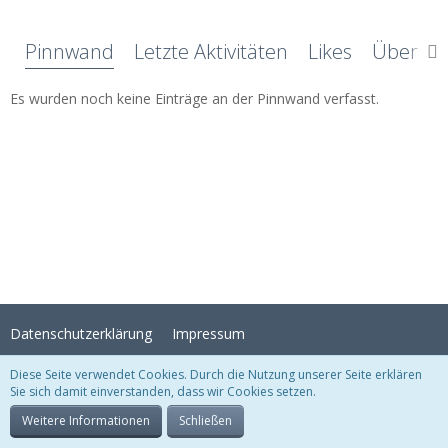
Pinnwand
Letzte Aktivitäten
Likes
Über mi
Es wurden noch keine Einträge an der Pinnwand verfasst.
Datenschutzerklärung
Impressum
Diese Seite verwendet Cookies. Durch die Nutzung unserer Seite erklären
Sie sich damit einverstanden, dass wir Cookies setzen.
Stil:
Crystal Temptation
, erstellt von
KittMedia
Community-Software:
WoltLab Suite™
Weitere Informationen
Schließen