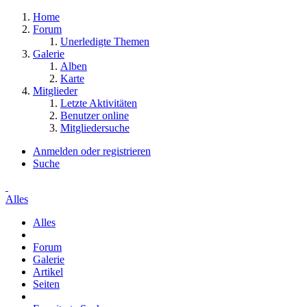
Home
Forum
Unerledigte Themen
Galerie
Alben
Karte
Mitglieder
Letzte Aktivitäten
Benutzer online
Mitgliedersuche
Anmelden oder registrieren
Suche
Alles
Alles
Forum
Galerie
Artikel
Seiten