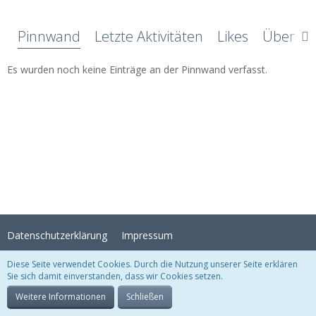
Pinnwand
Letzte Aktivitäten
Likes
Über mi
Es wurden noch keine Einträge an der Pinnwand verfasst.
Datenschutzerklärung
Impressum
Diese Seite verwendet Cookies. Durch die Nutzung unserer Seite erklären
Sie sich damit einverstanden, dass wir Cookies setzen.
Stil:
Crystal Temptation
, erstellt von
KittMedia
Community-Software:
WoltLab Suite™
Weitere Informationen
Schließen