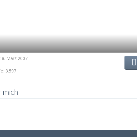
it 8. März 2007
fe
3.597
r mich