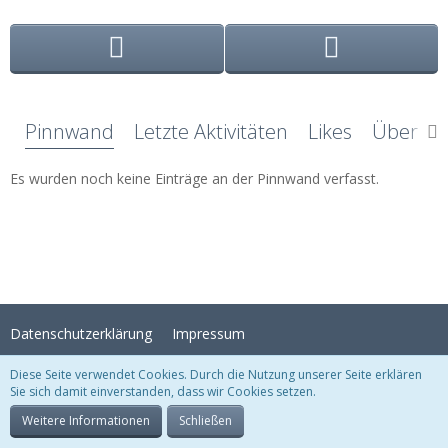
Pinnwand
Letzte Aktivitäten
Likes
Über mi
Es wurden noch keine Einträge an der Pinnwand verfasst.
Datenschutzerklärung
Impressum
Diese Seite verwendet Cookies. Durch die Nutzung unserer Seite erklären
Sie sich damit einverstanden, dass wir Cookies setzen.
Stil:
Crystal Temptation
, erstellt von
KittMedia
Community-Software:
WoltLab Suite™
Weitere Informationen
Schließen