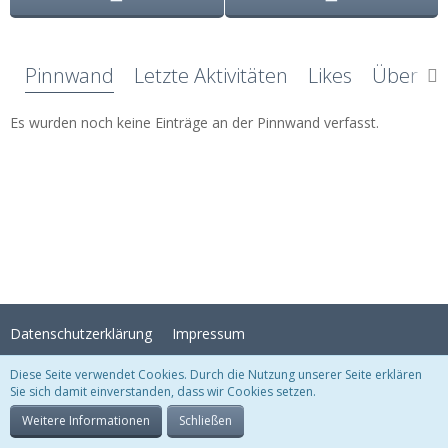
Pinnwand
Letzte Aktivitäten
Likes
Über mi
Es wurden noch keine Einträge an der Pinnwand verfasst.
Datenschutzerklärung
Impressum
Diese Seite verwendet Cookies. Durch die Nutzung unserer Seite erklären
Sie sich damit einverstanden, dass wir Cookies setzen.
Stil:
Crystal Temptation
, erstellt von
KittMedia
Community-Software:
WoltLab Suite™
Weitere Informationen
Schließen