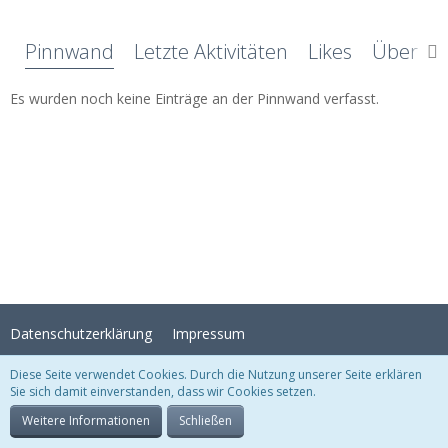
Pinnwand
Letzte Aktivitäten
Likes
Über mi
Es wurden noch keine Einträge an der Pinnwand verfasst.
Datenschutzerklärung
Impressum
Diese Seite verwendet Cookies. Durch die Nutzung unserer Seite erklären
Sie sich damit einverstanden, dass wir Cookies setzen.
Stil:
Crystal Temptation
, erstellt von
KittMedia
Community-Software:
WoltLab Suite™
Weitere Informationen
Schließen