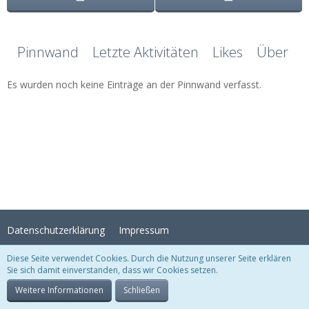
Pinnwand
Letzte Aktivitäten
Likes
Über mi
Es wurden noch keine Einträge an der Pinnwand verfasst.
Datenschutzerklärung
Impressum
Diese Seite verwendet Cookies. Durch die Nutzung unserer Seite erklären
Sie sich damit einverstanden, dass wir Cookies setzen.
Stil:
Crystal Temptation
, erstellt von
KittMedia
Community-Software:
WoltLab Suite™
Weitere Informationen
Schließen