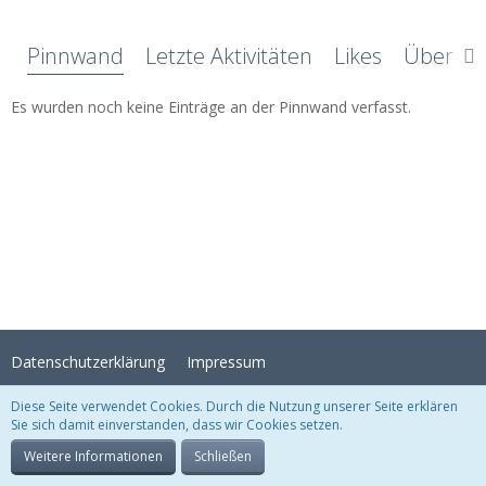
Pinnwand
Letzte Aktivitäten
Likes
Über mi
Es wurden noch keine Einträge an der Pinnwand verfasst.
Datenschutzerklärung
Impressum
Diese Seite verwendet Cookies. Durch die Nutzung unserer Seite erklären
Sie sich damit einverstanden, dass wir Cookies setzen.
Stil:
Crystal Temptation
, erstellt von
KittMedia
Community-Software:
WoltLab Suite™
Weitere Informationen
Schließen