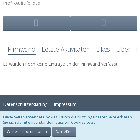
Profil-Aufrufe
575
Pinnwand
Letzte Aktivitäten
Likes
Über mi
Es wurden noch keine Einträge an der Pinnwand verfasst.
Datenschutzerklärung
Impressum
Diese Seite verwendet Cookies. Durch die Nutzung unserer Seite erklären
Sie sich damit einverstanden, dass wir Cookies setzen.
Stil:
Crystal Temptation
, erstellt von
KittMedia
Community-Software:
WoltLab Suite™
Weitere Informationen
Schließen