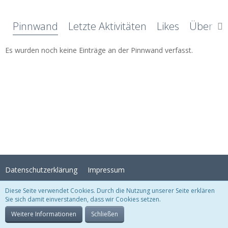
Pinnwand
Letzte Aktivitäten
Likes
Über mi
Es wurden noch keine Einträge an der Pinnwand verfasst.
Datenschutzerklärung
Impressum
Diese Seite verwendet Cookies. Durch die Nutzung unserer Seite erklären
Sie sich damit einverstanden, dass wir Cookies setzen.
Stil:
Crystal Temptation
, erstellt von
KittMedia
Community-Software:
WoltLab Suite™
Weitere Informationen
Schließen