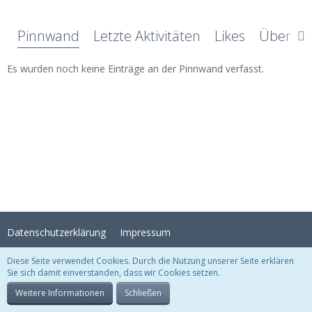
Pinnwand
Letzte Aktivitäten
Likes
Über mi
Es wurden noch keine Einträge an der Pinnwand verfasst.
Datenschutzerklärung
Impressum
Diese Seite verwendet Cookies. Durch die Nutzung unserer Seite erklären
Sie sich damit einverstanden, dass wir Cookies setzen.
Stil:
Crystal Temptation
, erstellt von
KittMedia
Community-Software:
WoltLab Suite™
Weitere Informationen
Schließen