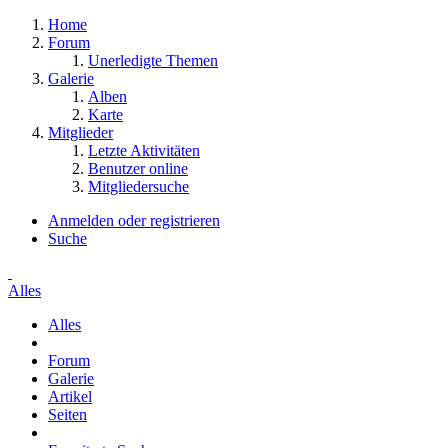
Home
Forum
Unerledigte Themen
Galerie
Alben
Karte
Mitglieder
Letzte Aktivitäten
Benutzer online
Mitgliedersuche
Anmelden oder registrieren
Suche
Alles
Alles
Forum
Galerie
Artikel
Seiten