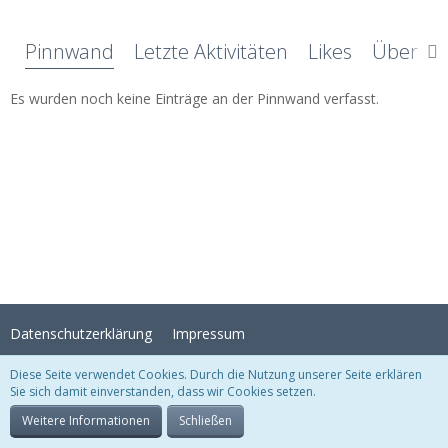
Pinnwand
Letzte Aktivitäten
Likes
Über mi
Es wurden noch keine Einträge an der Pinnwand verfasst.
Datenschutzerklärung
Impressum
Diese Seite verwendet Cookies. Durch die Nutzung unserer Seite erklären
Sie sich damit einverstanden, dass wir Cookies setzen.
Stil:
Crystal Temptation
, erstellt von
KittMedia
Community-Software:
WoltLab Suite™
Weitere Informationen
Schließen