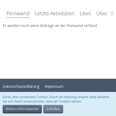
Pinnwand
Letzte Aktivitäten
Likes
Über mi
Es wurden noch keine Einträge an der Pinnwand verfasst.
Datenschutzerklärung
Impressum
Diese Seite verwendet Cookies. Durch die Nutzung unserer Seite erklären
Sie sich damit einverstanden, dass wir Cookies setzen.
Stil:
Crystal Temptation
, erstellt von
KittMedia
Community-Software:
WoltLab Suite™
Weitere Informationen
Schließen