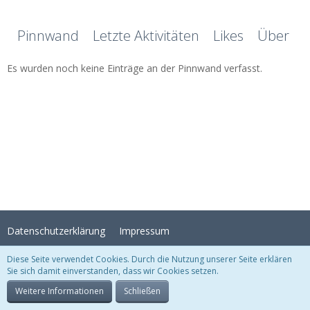
Pinnwand
Letzte Aktivitäten
Likes
Über mi
Es wurden noch keine Einträge an der Pinnwand verfasst.
Datenschutzerklärung
Impressum
Diese Seite verwendet Cookies. Durch die Nutzung unserer Seite erklären
Sie sich damit einverstanden, dass wir Cookies setzen.
Stil:
Crystal Temptation
, erstellt von
KittMedia
Community-Software:
WoltLab Suite™
Weitere Informationen
Schließen