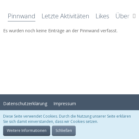
Pinnwand
Letzte Aktivitäten
Likes
Über mi
Es wurden noch keine Einträge an der Pinnwand verfasst.
Datenschutzerklärung
Impressum
Diese Seite verwendet Cookies. Durch die Nutzung unserer Seite erklären
Sie sich damit einverstanden, dass wir Cookies setzen.
Stil:
Crystal Temptation
, erstellt von
KittMedia
Community-Software:
WoltLab Suite™
Weitere Informationen
Schließen