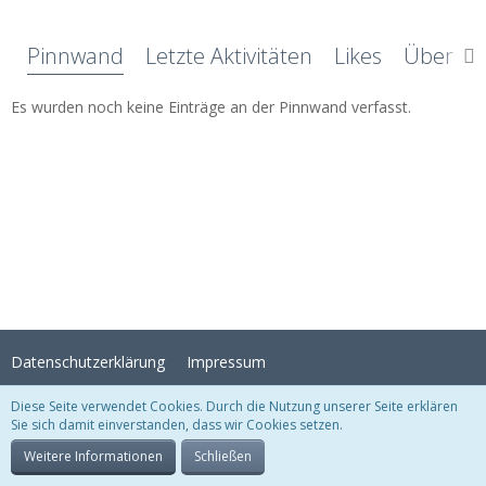
Pinnwand
Letzte Aktivitäten
Likes
Über mi
Es wurden noch keine Einträge an der Pinnwand verfasst.
Datenschutzerklärung
Impressum
Diese Seite verwendet Cookies. Durch die Nutzung unserer Seite erklären
Sie sich damit einverstanden, dass wir Cookies setzen.
Stil:
Crystal Temptation
, erstellt von
KittMedia
Community-Software:
WoltLab Suite™
Weitere Informationen
Schließen