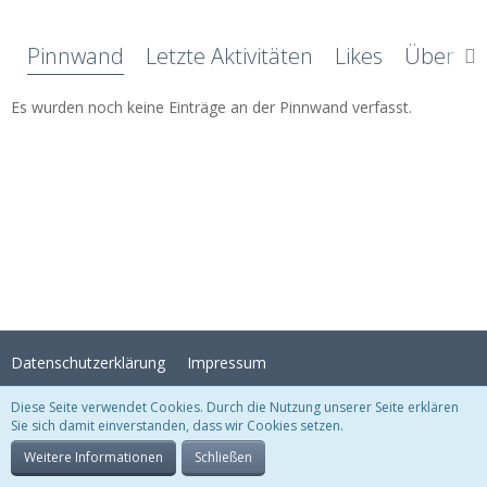
Pinnwand
Letzte Aktivitäten
Likes
Über mi
Es wurden noch keine Einträge an der Pinnwand verfasst.
Datenschutzerklärung
Impressum
Diese Seite verwendet Cookies. Durch die Nutzung unserer Seite erklären
Sie sich damit einverstanden, dass wir Cookies setzen.
Stil:
Crystal Temptation
, erstellt von
KittMedia
Community-Software:
WoltLab Suite™
Weitere Informationen
Schließen