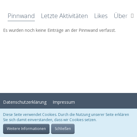
Pinnwand
Letzte Aktivitäten
Likes
Über mi
Es wurden noch keine Einträge an der Pinnwand verfasst.
Datenschutzerklärung
Impressum
Diese Seite verwendet Cookies. Durch die Nutzung unserer Seite erklären
Sie sich damit einverstanden, dass wir Cookies setzen.
Stil:
Crystal Temptation
, erstellt von
KittMedia
Community-Software:
WoltLab Suite™
Weitere Informationen
Schließen