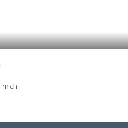
1
r mich