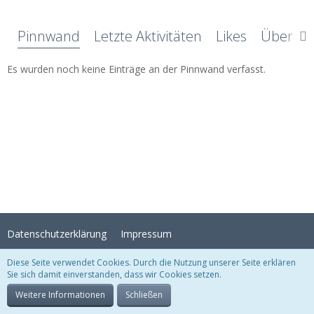
Pinnwand
Letzte Aktivitäten
Likes
Über mi
Es wurden noch keine Einträge an der Pinnwand verfasst.
Datenschutzerklärung
Impressum
Diese Seite verwendet Cookies. Durch die Nutzung unserer Seite erklären
Sie sich damit einverstanden, dass wir Cookies setzen.
Stil:
Crystal Temptation
, erstellt von
KittMedia
Community-Software:
WoltLab Suite™
Weitere Informationen
Schließen