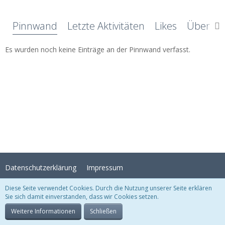
Pinnwand
Letzte Aktivitäten
Likes
Über mi
Es wurden noch keine Einträge an der Pinnwand verfasst.
Datenschutzerklärung
Impressum
Diese Seite verwendet Cookies. Durch die Nutzung unserer Seite erklären
Sie sich damit einverstanden, dass wir Cookies setzen.
Stil:
Crystal Temptation
, erstellt von
KittMedia
Community-Software:
WoltLab Suite™
Weitere Informationen
Schließen