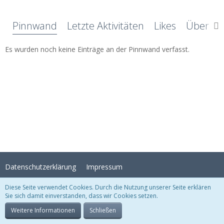
Pinnwand
Letzte Aktivitäten
Likes
Über mi
Es wurden noch keine Einträge an der Pinnwand verfasst.
Datenschutzerklärung
Impressum
Diese Seite verwendet Cookies. Durch die Nutzung unserer Seite erklären
Sie sich damit einverstanden, dass wir Cookies setzen.
Stil:
Crystal Temptation
, erstellt von
KittMedia
Community-Software:
WoltLab Suite™
Weitere Informationen
Schließen