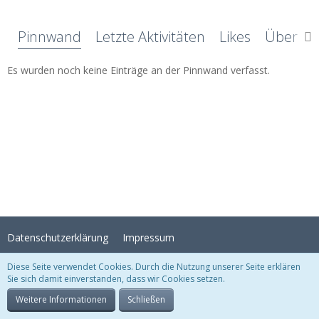
Pinnwand
Letzte Aktivitäten
Likes
Über mi
Es wurden noch keine Einträge an der Pinnwand verfasst.
Datenschutzerklärung
Impressum
Diese Seite verwendet Cookies. Durch die Nutzung unserer Seite erklären
Sie sich damit einverstanden, dass wir Cookies setzen.
Stil:
Crystal Temptation
, erstellt von
KittMedia
Community-Software:
WoltLab Suite™
Weitere Informationen
Schließen