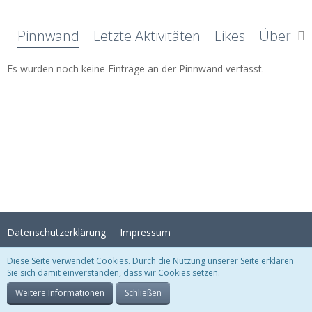
Pinnwand
Letzte Aktivitäten
Likes
Über mi
Es wurden noch keine Einträge an der Pinnwand verfasst.
Datenschutzerklärung
Impressum
Diese Seite verwendet Cookies. Durch die Nutzung unserer Seite erklären
Sie sich damit einverstanden, dass wir Cookies setzen.
Stil:
Crystal Temptation
, erstellt von
KittMedia
Community-Software:
WoltLab Suite™
Weitere Informationen
Schließen