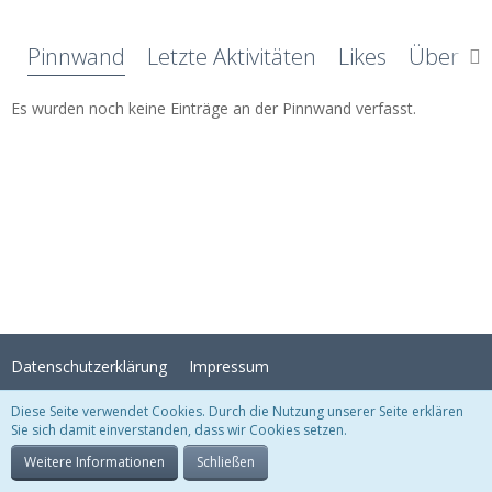
Pinnwand
Letzte Aktivitäten
Likes
Über mi
Es wurden noch keine Einträge an der Pinnwand verfasst.
Datenschutzerklärung
Impressum
Diese Seite verwendet Cookies. Durch die Nutzung unserer Seite erklären
Sie sich damit einverstanden, dass wir Cookies setzen.
Stil:
Crystal Temptation
, erstellt von
KittMedia
Community-Software:
WoltLab Suite™
Weitere Informationen
Schließen