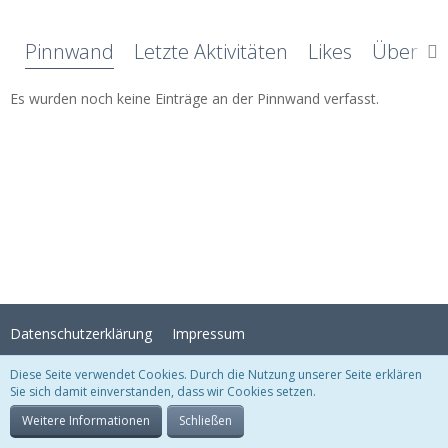
Pinnwand
Letzte Aktivitäten
Likes
Über mi
Es wurden noch keine Einträge an der Pinnwand verfasst.
Datenschutzerklärung
Impressum
Diese Seite verwendet Cookies. Durch die Nutzung unserer Seite erklären
Sie sich damit einverstanden, dass wir Cookies setzen.
Stil:
Crystal Temptation
, erstellt von
KittMedia
Community-Software:
WoltLab Suite™
Weitere Informationen
Schließen