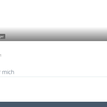
ger
1
r mich