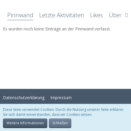
Pinnwand
Letzte Aktivitäten
Likes
Über mi
Es wurden noch keine Einträge an der Pinnwand verfasst.
Datenschutzerklärung
Impressum
Diese Seite verwendet Cookies. Durch die Nutzung unserer Seite erklären
Sie sich damit einverstanden, dass wir Cookies setzen.
Stil:
Crystal Temptation
, erstellt von
KittMedia
Community-Software:
WoltLab Suite™
Weitere Informationen
Schließen